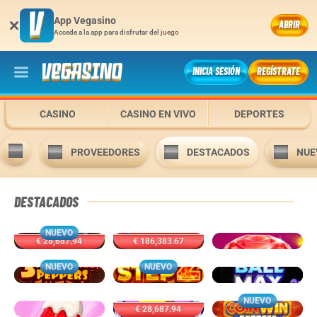
App Vegasino
ABRIR
Accede a la app para disfrutar del juego
INICIA SESIÓN
REGÍSTRATE
CASINO
CASINO EN VIVO
DEPORTES
PROVEEDORES
DESTACADOS
NUE
DESTACADOS
NUEVO
€ 28,687.94
€ 186,383.67
Crack The Piggy Bank Express
100 Super Hot
Super 7's Boost
NUEVO
NUEVO
3 Hot Chilli Peppers Extra
Hot Step 2 Extreme
Thunder Ball Max
NUEVO
€ 28,687.94
Bonbon Pop 1000
Super Cash Boost: Hold & Win
Coin Win Express: Hold the Spin