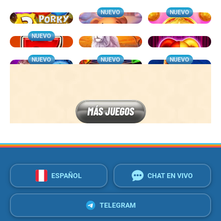
NUEVO
NUEVO
3 Porky Banks Hold and Win Extra
Xmas Drop
Fortune Coins Unlimited Fortune
NUEVO
Wild Hot 40 Deluxe
Majestic King
Joker Streak XL: Hold and Win
NUEVO
NUEVO
NUEVO
Lady Wolf Moon Megaways
2026 Hit Slot
Way of the Wolf Hold and Win Extreme 10,000
NUEVO
NUEVO
NUEVO
Fruit Attack 5 Pate Link
Diamond Explosion 7s SE
Pirate Bonanza
NUEVO
NUEVO
NUEVO
MÁS JUEGOS
Joker Royal Coins: Hold&Win
40 Lucky King Bell Link
3 Pigs of Olympus Bonus Pot
ESPAÑOL
CHAT EN VIVO
TELEGRAM