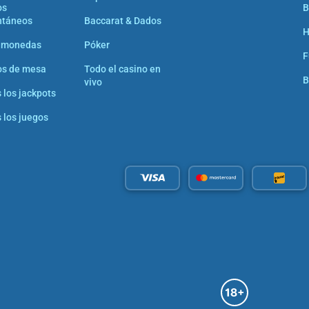
os
B
ntáneos
Baccarat & Dados
H
amonedas
Póker
F
s de mesa
Todo el casino en
B
vivo
 los jackpots
 los juegos