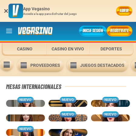
App Vegasino
ABRIR
Accede a la app para disfrutar del juego
INICIA SESIÓN
REGÍSTRATE
CASINO
CASINO EN VIVO
DEPORTES
PROVEEDORES
JUEGOS DESTACADOS
MESAS INTERNACIONALES
NUEVO
NUEVO
NUEVO
French Roulette
Spanish Roulette
Roleta Brasileira
NUEVO
NUEVO
Live Altin Roulette
Türkçe VIP Blackjack 1
Türkçe Rulet
NUEVO
Türkçe VIP Blackjack 2
Dice Turkish Roulette