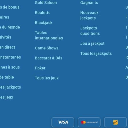
Gold Saloon
Gagnants
s de bonus
S
Roulette
Nouveaux
aires
F
jackpots
Blackjack
e du Monde
T
Jackpots
Tables
quoditiens
sivités
T
internationales
Jeu à jackpot
en direct
B
Game Shows
Tous les jackpots
instantanés
I
Baccarat & Dés
nes à sous
A
Poker
de table
B
Tous les jeux
les jackpots
les jeux