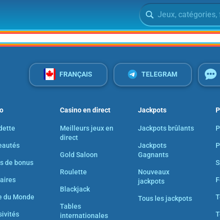
Jeux, catégories,
FRANÇAIS
TELEGRAM
o
Casino en direct
Jackpots
P
dette
Meilleurs jeux en
Jackpots brûlants
P
direct
eautés
Jackpots
P
Gold Saloon
Gagnants
s de bonus
S
Roulette
Nouveaux
aires
F
jackpots
Blackjack
e du Monde
T
Tous les jackpots
Tables
sivités
T
internationales