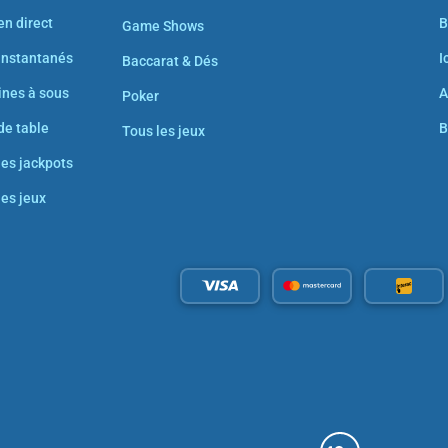
en direct
B
Game Shows
instantanés
I
Baccarat & Dés
nes à sous
A
Poker
de table
B
Tous les jeux
les jackpots
les jeux