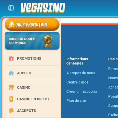
URUS PROMOTION
MISSION COUPE
DU MONDE
PROMOTIONS
Informations
Casin
générales
En ve
ACCUEIL
À propos de nous
Nouv
Centre d'aide
Achat
CASINO
Créer un raccourci
Popul
CASINO EN DIRECT
Plan du site
Coup
JACKPOTS
Exclu