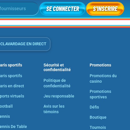
SE CONNECTER
S'INSCRIRE
 fournisseurs
CLAVARDAGE EN DIRECT
aris sportifs
Sécurité et
Promotions
confidentialité
aris sportifs
Promotions du
Politique de
casino
aris en direct
confidentialité
Promotions
ports virtuels
Jeu responsable
sportives
ootball
Avis sur les
Défis
témoins
ennis
Boutique
ennis De Table
Tournois