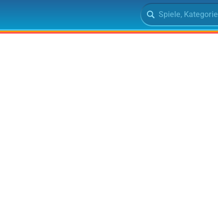
Spiele, Kategorie