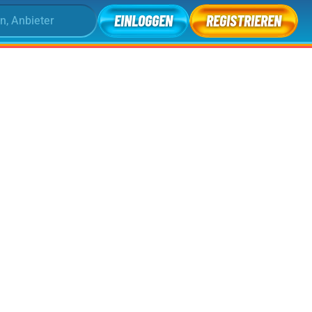
EINLOGGEN
REGISTRIEREN
n, Anbieter