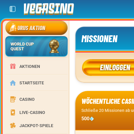
URUS AKTION
MISSIONEN
WORLD CUP
QUEST
EINLOGGEN
AKTIONEN
STARTSEITE
WÖCHENTLICHE CASI
CASINO
Schließe 20 Missionen ab u
LIVE-CASINO
500
JACKPOT-SPIELE