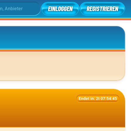
EINLOGGEN
REGISTRIEREN
n, Anbieter
Endet in:
2t 07:54:45