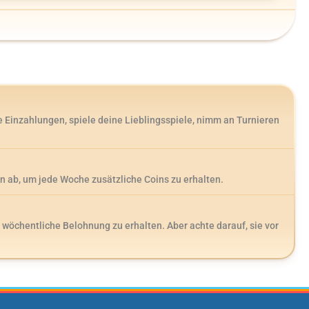
inzahlungen, spiele deine Lieblingsspiele, nimm an Turnieren
 ab, um jede Woche zusätzliche Coins zu erhalten.
e wöchentliche Belohnung zu erhalten. Aber achte darauf, sie vor