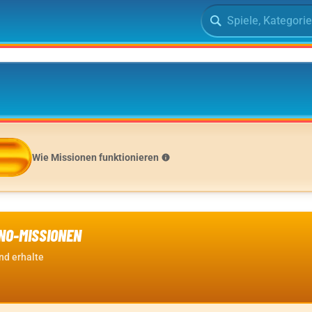
Spiele, Kategorie
Wie Missionen funktionieren
NO-MISSIONEN
nd erhalte