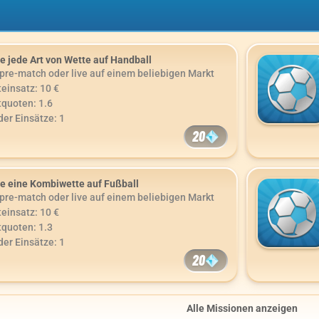
re jede Art von Wette auf Handball
pre-match oder live auf einem beliebigen Markt
einsatz: 10 €
quoten: 1.6
der Einsätze: 1
20
re eine Kombiwette auf Fußball
pre-match oder live auf einem beliebigen Markt
einsatz: 10 €
quoten: 1.3
der Einsätze: 1
20
Alle Missionen anzeigen