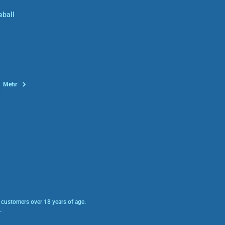
eball
Mehr
 customers over 18 years of age.
.