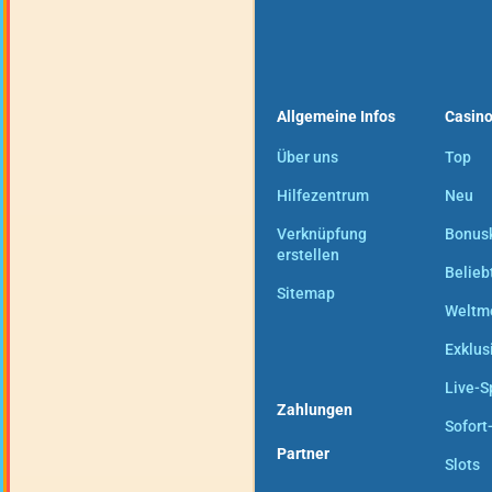
Allgemeine Infos
Casin
Über uns
Top
Hilfezentrum
Neu
Verknüpfung
Bonus
erstellen
Belieb
Sitemap
Weltme
Exklus
Live-S
Zahlungen
Sofort
Partner
Slots