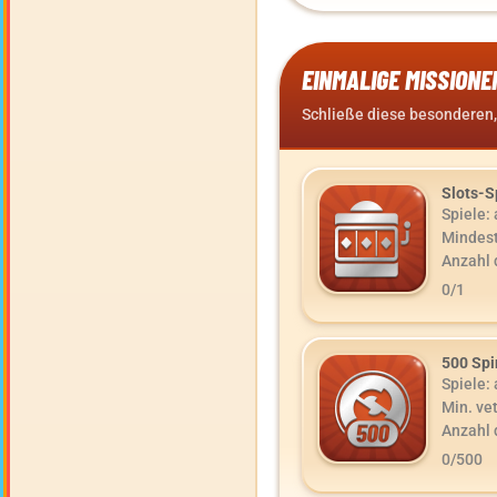
EINMALIGE MISSIONE
Schließe diese besonderen,
Slots-S
Spiele:
Mindest
Anzahl 
0/1
500 Sp
Spiele: 
Min. vet
Anzahl 
0/500