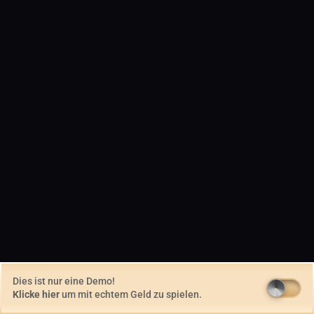
Dies ist nur eine Demo!
Klicke hier
um mit echtem Geld zu spielen.