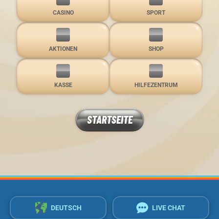
CASINO
SPORT
AKTIONEN
SHOP
KASSE
HILFEZENTRUM
STARTSEITE
DEUTSCH
LIVE CHAT