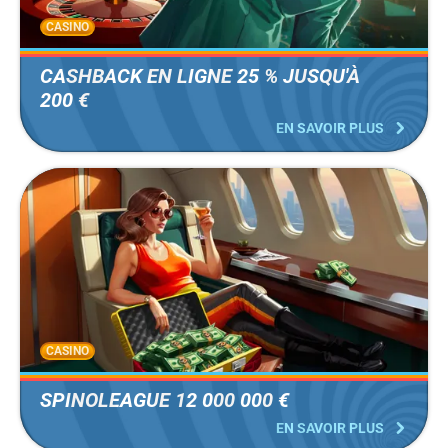
CASINO
CASHBACK EN LIGNE 25 % JUSQU'À
200 €
EN SAVOIR PLUS
CASINO
SPINOLEAGUE 12 000 000 €
EN SAVOIR PLUS