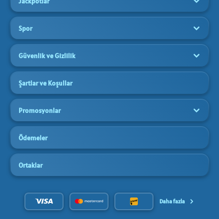
Jackpotlar
Spor
Güvenlik ve Gizlilik
Şartlar ve Koşullar
Promosyonlar
Ödemeler
Ortaklar
Daha fazla