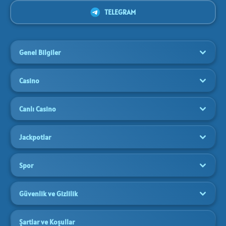
TELEGRAM
Genel Bilgiler
Casino
Canlı Casino
Jackpotlar
Spor
Güvenlik ve Gizlilik
Şartlar ve Koşullar