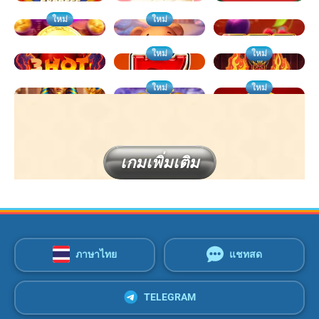
ใหม่
ใหม่
Joker Coins Unlimited Fortune
Xmas Drop
Fruits Collection 10 Lines
ใหม่
ใหม่
3 Hot Chilli Peppers
Wild Hot 40 Deluxe
Flames of Hades
ใหม่
ใหม่
Golden Fate 1000
Regal Spins 40 Pate Link
Fortune Coins
ใหม่
ใหม่
Bust the Piggy
Lightning Cash Strike
Lightning Juicy Coins
ใหม่
ใหม่
เกมเพิ่มเติม
Age Of Seth
Joker Royal Coins: Hold&Win
Black Seven Bell Link
ภาษาไทย
แชทสด
TELEGRAM