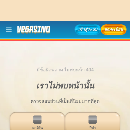
เข้าสู่ระบบ
ลงทะเบียน
มีข้อผิดพลาด ไม่พบหน้า 404
เราไม่พบหน้านั้น
ตรวจสอบส่วนที่เป็นที่นิยมมากที่สุด
คาสิโน
กีฬา