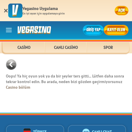
Vegasino Uygulama
AÇIK
En iyi oyun için uygulamaya girin
GIRIŞ YAP
KAYIT OLUN
CASINO
CANLI CASINO
SPOR
Oops! Ya hiç oyun yok ya da bir şeyler ters gitti... Lütfen daha sonra
tekrar kontrol edin. Bu arada, neden bizi gözden geçirmiyorsunuz
Casino bölüm
TÜRKÇE
CANLI CHAT