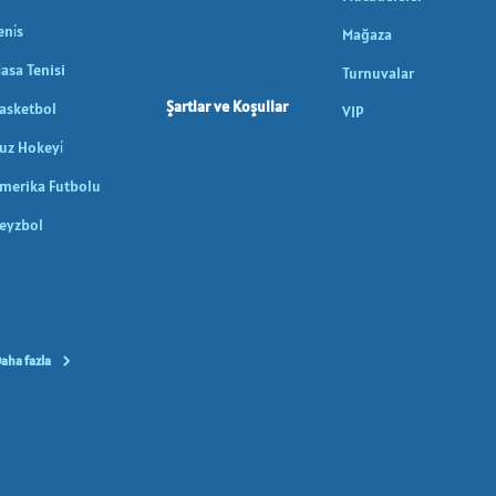
eni̇s
Mağaza
asa Tenisi
Turnuvalar
Şartlar ve Koşullar
asketbol
VIP
uz Hokeyi̇
merika Futbolu
eyzbol
aha fazla