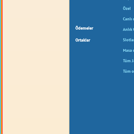
Özel
Canlı 
Ödemeler
Anlık
Slotla
Ortaklar
Masa 
Tüm J
Tüm o