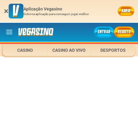
Aplicação Vegasino
ABRIR
Entre na aplicação para conseguir jogar melhor
ENTRAR
REGISTO
CASINO
CASINO AO VIVO
DESPORTOS