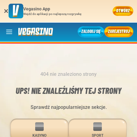
Vegasino App
OTWÓRZ
Wejdź do aplikacji po najlepszą rozgrywkę
ZALOGUJ SIĘ
ZAREJESTRUJ
404 nie znaleziono strony
UPS! NIE ZNALEŹLIŚMY TEJ STRONY
Sprawdź najpopularniejsze sekcje.
KASYNO
SPORT