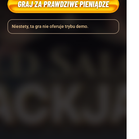
GRAJ ZA PRAWDZIWE PIENIĄDZE
Niestety, ta gra nie oferuje trybu demo.