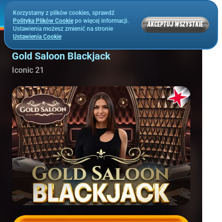
Korzystamy z plików cookies, sprawdź
Polityka Plików Cookie
po więcej informacji.
AKCEPTUJ WSZYSTKIE
Ustawienia możesz zmienić na stronie
Ustawienia Cookie
Gold Saloon Blackjack
Iconic 21