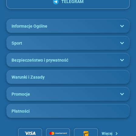
TELEGRAM
Informacje Ogólne
Sport
Bezpieczeństwo i prywatność
Warunki i Zasady
Promocje
Płatności
Więcej