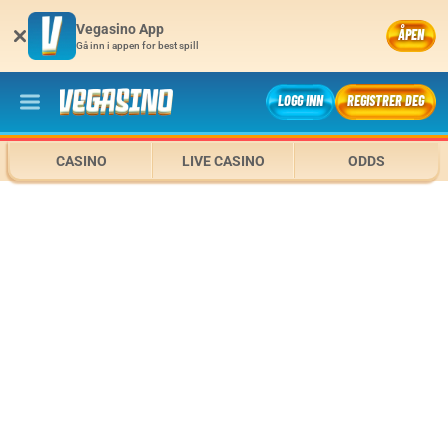
Vegasino App
ÅPEN
Gå inn i appen for best spill
LOGG INN
REGISTRER DEG
CASINO
LIVE CASINO
ODDS