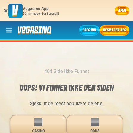
Vegasino App
ÅPEN
Gå inn i appen for best spill
LOGG INN
REGISTRER DEG
404 Side Ikke Funnet
OOPS! VI FINNER IKKE DEN SIDEN
Sjekk ut de mest populære delene.
CASINO
ODDS