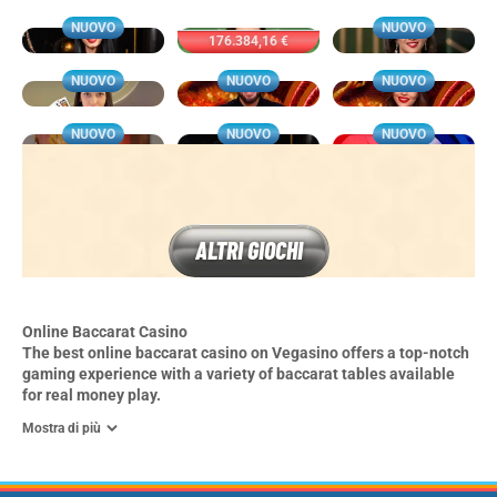
NUOVO
NUOVO
176.384,16 €
Grand Bonus Baccarat
Football Thrill
Diamond Hall Baccarat 1
NUOVO
NUOVO
NUOVO
Emerald Hall Baccarat 1
Live Baccarat 1
Live Baccarat 1 NC
NUOVO
NUOVO
NUOVO
Sic Bo
VIP Baccarat
The Kickoff
NUOVO
Top Card
Shangrila Baccarat 5
Shangrila Baccarat 6
ALTRI GIOCHI
Tao Yuan Baccarat 1
Tao Yuan Baccarat 2
Tao Yuan Baccarat 5
Online Baccarat Casino
The best online baccarat casino on Vegasino offers a top-notch
gaming experience with a variety of baccarat tables available
for real money play.
Mostra di più