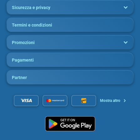
Sicurezza e privacy
Termini e condizioni
Promozioni
Pagamenti
Partner
Mostra altro