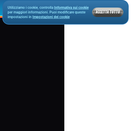
Utilizziamo i cookie, controlla
Informativa sui cookie
ACCETTA TUTTO
per maggiori informazioni. Puoi modificare queste
impostazioni in
Impostazioni dei cookie