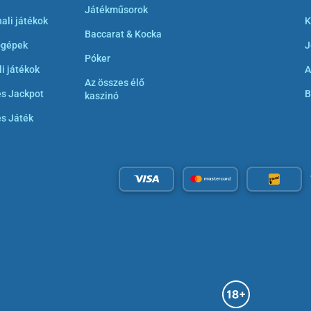
Játékműsorok
ali játékok
K
Baccarat & Kocka
őgépek
J
Póker
li játékok
A
Az összes élő
s Jackpot
B
kaszinó
s Játék