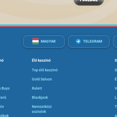
MAGYAR
TELEGRAM
nó
Élő kaszinó
S
Top élő kaszinó
S
Gold Saloon
É
 Buys
Rulett
V
zerű
Blackjack
L
zív
Nemzetközi
T
asztalok
átékok
A