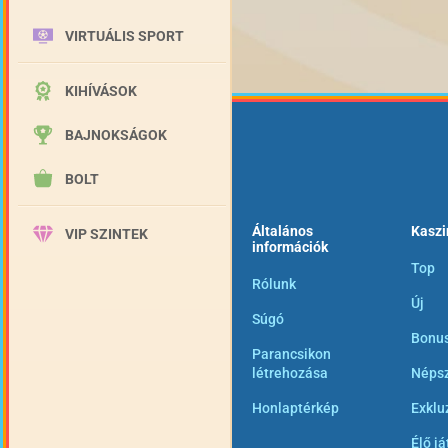
VIRTUÁLIS SPORT
KIHÍVÁSOK
BAJNOKSÁGOK
BOLT
Általános
Kaszi
VIP SZINTEK
információk
Top
Rólunk
Új
Súgó
Bonus
Parancsikon
létrehozása
Néps
Honlaptérkép
Exklu
Élő j