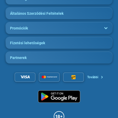
Bonus Buys
A kaszinó kategóriáinak köszönhetően az a stressz is kevesebb, amely a
különböző funkciókkal rendelkező nyerőgépek keresgélésével jár. Ha más, a
Általános Szerződési Feltételek
kedvencedhez hasonló játékokat is szeretnél látni, a kategóriák szerinti
keresés sokat segíthet.
Promóciók
Van valami izgalmas egy új online nyerőgép kipróbálásában, és a Vegasino
demó funkciójával ez egy teljesen stresszmentes folyamat. A demó
funkciónak köszönhetően azok a játékosok is ízelítőt kaphatnak a kínálatban
szereplő nyerőgépekből és más kaszinójátékokból, akik még nem
Fizetési lehetőségek
regisztráltak.
Asztali játékok
Partnerek
A klasszikus játékok, amelyek uralják a hagyományos szerencsejáték-
létesítmények asztalait, a Vegasino kínálatában is szerepelnek.
Természetesen mindegyik digitális formában van, de nem izgalmas, hogy
bármikor amikor kedved tartja, hozzáférhetsz ezekhez a játékokhoz?
További
A Vegasino nem csak az asztali játékokhoz biztosít könnyű hozzáférést; az
egyes játékok hangulatát is kiválóan megteremti. Ezt látni fogod az egyes
játékokat kísérő zenékből és a kaszinó szekció színtémájából.
Az online kaszinó ezen részében a következő típusú játékokra számíthatsz:
Póker
Craps
Plinko