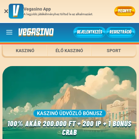
Vegasino App
MEGNYIT
A legjobb játékélményhez töltsd le az alkalmazást.
BEJELENTKEZÉS
REGISZTRÁCIÓ
KASZINÓ
ÉLŐ KASZINÓ
SPORT
KASZINÓ ÜDVÖZLŐ BÓNUSZ
SPORT ELSŐ BEFIZETÉSI BÓNUSZ
100% AKÁR 200.000 FT + 200 IP
+ 1 BONUS
100% AKÁR 40.000 FT
CRAB