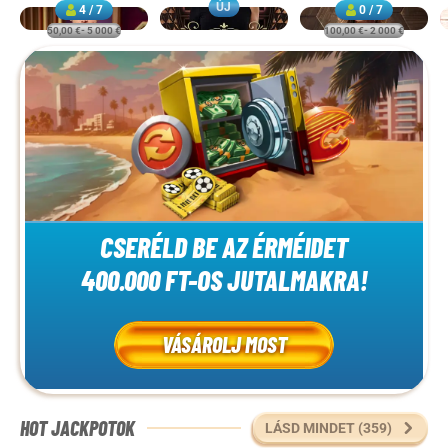
ÚJ
4 / 7
0 / 7
Blackjack 77 - Ruby
Gold Saloon Blackjack
Deutsches Blackjack
50,00 €
- 5 000 €
100,00 €
- 2 000 €
CSERÉLD BE AZ ÉRMÉIDET
400.000 FT-OS JUTALMAKRA!
VÁSÁROLJ MOST
HOT JACKPOTOK
LÁSD MINDET (359)