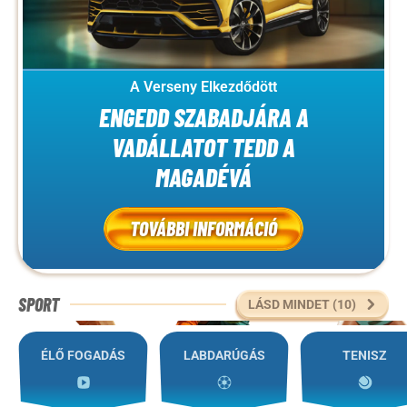
A Verseny Elkezdődött
ENGEDD SZABADJÁRA A
VADÁLLATOT TEDD A
MAGADÉVÁ
TOVÁBBI INFORMÁCIÓ
SPORT
LÁSD MINDET (10)
ÉLŐ FOGADÁS
LABDARÚGÁS
TENISZ