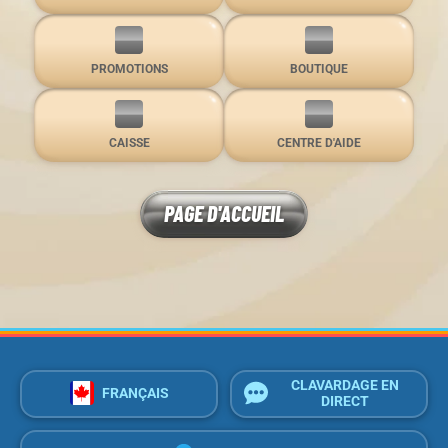
PROMOTIONS
BOUTIQUE
CAISSE
CENTRE D'AIDE
PAGE D'ACCUEIL
CLAVARDAGE EN
FRANÇAIS
DIRECT