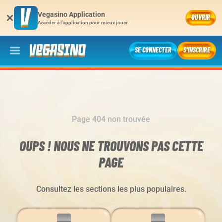
Vegasino Application
OUVRIR
Accéder à l'application pour mieux jouer
SE CONNECTER
S'INSCRIRE
Page 404 non trouvée
OUPS ! NOUS NE TROUVONS PAS CETTE
PAGE
Consultez les sections les plus populaires.