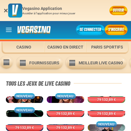
Vegasino Application
OUVRIR
Accéder à l'application pour mieux jouer
SE CONNECTER
S'INSCRIRE
CASINO
CASINO EN DIRECT
PARIS SPORTIFS
FOURNISSEURS
MEILLEUR LIVE CASINO
TOUS LES JEUX DE LIVE CASINO
NOUVEAU
NOUVEAU
79 132,89 €
Gravity Blackjack
Gravity Roulette
Football Thrill
NOUVEAU
79 132,89 €
79 132,89 €
Rush Atom Roulette
Virtual Roulette
European Roulette
NOUVEAU
79 132,89 €
79 132,89 €
Jacks or Better
Virtual Monaco Roulette
Live Roulette