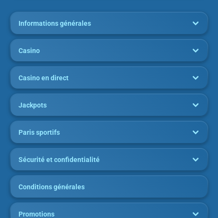
Informations générales
Casino
Casino en direct
Jackpots
Paris sportifs
Sécurité et confidentialité
Conditions générales
Promotions