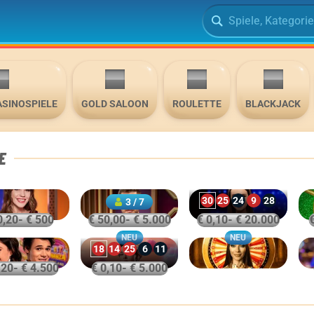
Spiele, Kategorie
ASINOSPIELE
GOLD SALOON
ROULETTE
BLACKJACK
E
30
25
24
9
28
Mega Fire Blaze Roulette Live
Blackjack 77 - Ruby
Mega Roulette
3 / 7
0,20
- € 500
€ 50,00
- € 5.000
€ 0,10
- € 20.000
33
34
8
23
23
NEU
NEU
18
14
25
6
11
Sweet Bonanza Candyland
Gates of Olympus Roulette
14
Land of Ra
8
28
3
19
,20
- € 4.500
€ 0,10
- € 5.000
32
11
31
36
25
24
14
10
14
21
24
23
0
21
17