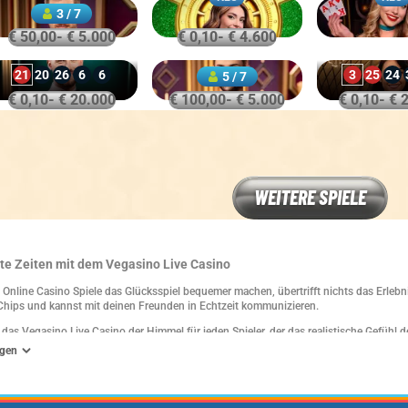
Blackjack 77 - Ruby
Money Time
Gravity Bla
3 / 7
€ 50,00
- € 5.000
€ 0,10
- € 4.600
21
20
26
6
6
3
25
24
Speed Roulette
Blackjack 78 - Ruby
5 / 7
€ 0,10
- € 20.000
€ 100,00
- € 5.000
€ 0,10
- € 
25
5
18
16
36
17
29
33
4 / 7
4 / 7
4 / 
VIP Blackjack 12 - Ruby
36
34
23
22
12
VIP Blackjack 11 - Ruby
VIP Blackj
28
29
0
€ 100,00
- € 5.000
€ 100,00
- € 5.000
€ 50,00
- €
34
34
35
19
25
28
34
21
36
12
30
11
29
B
P
VIP Auto Roulette
Treasure Island
Super 8 Ba
WEITERE SPIELE
€ 1,00
- € 50.000
€ 0,10
- € 4.200
€ 0,20
- € 
9
12
16
32
1
4
21
17
12
13
te Zeiten mit dem Vegasino Live Casino
32
28
27
28
23
nline Casino Spiele das Glücksspiel bequemer machen, übertrifft nichts das Erlebni
Chips und kannst mit deinen Freunden in Echtzeit kommunizieren.
 das Vegasino Live Casino der Himmel für jeden Spieler, der das realistische Gefühl 
 zu Hause entspannen, während du ein echtes Casino-Spiel spielst. Du erhältst echte
igen
 zusiehst.
spiel fehlt in diesem Angebot, so dass du das klassische Glücksspielgefühl noch ei
ren, kannst du auch die Live Spielshows in Betracht ziehen, die diese Plattform vorbe