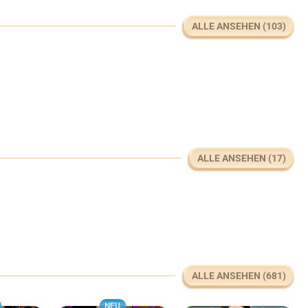
ALLE ANSEHEN (103)
ALLE ANSEHEN (17)
ALLE ANSEHEN (681)
NEU