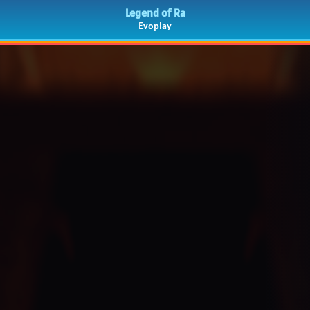
Legend of Ra
Evoplay