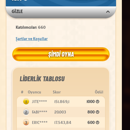
GIZLE
Katılımcılar:
660
Şartlar ve Koşullar
ŞIMDI OYNA
LIDERLIK TABLOSU
#
Oyuncu
Skor
Ödül
1
JITE****
151.869,1
1000
2
FABI****
20.003
800
3
ERIC****
17.543,84
600