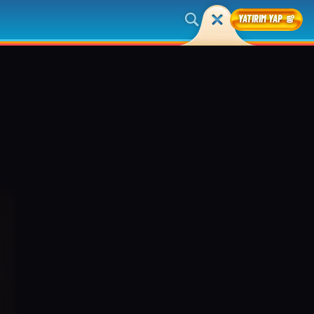
YATIRIM YAP