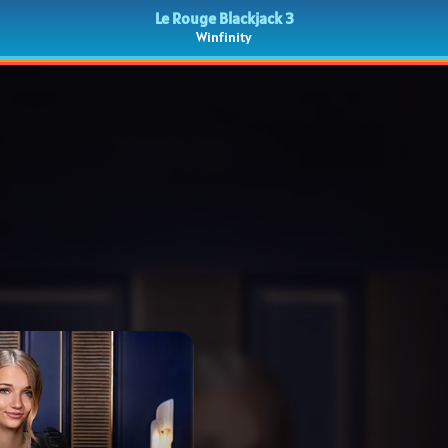
Le Rouge Blackjack 3
Winfinity