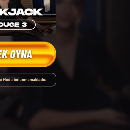
EK OYNA
mo Modu bulunmamaktadır.