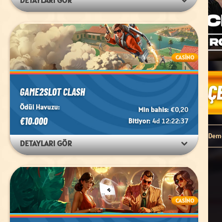
DETAYLARI GÖR
CASINO
GERÇ
GAME2SLOT CLASH
Ödül Havuzu:
Min bahis:
€0,20
€10.000
Bitiyor:
4d 12:22:37
Maalesef bu oyunda De
DETAYLARI GÖR
CASINO