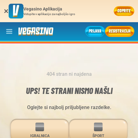
Vegasino Aplikacija
ODPRITE
Vstopite v aplikacijo za najboljšo igro
PRIJAVA
REGISTRACIJA
404 stran ni najdena
UPS! TE STRANI NISMO NAŠLI
Oglejte si najbolj priljubljene razdelke.
IGRALNICA
ŠPORT