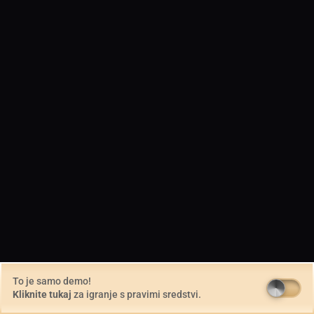
To je samo demo!
Kliknite tukaj
za igranje s pravimi sredstvi.