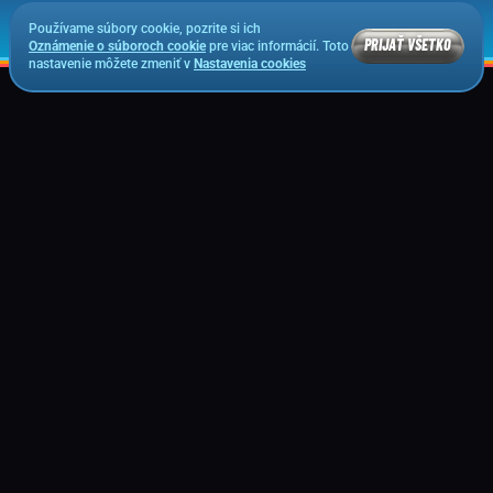
Používame súbory cookie, pozrite si ich
PRIJAŤ VŠETKO
Oznámenie o súboroch cookie
pre viac informácií. Toto
nastavenie môžete zmeniť v
Nastavenia cookies