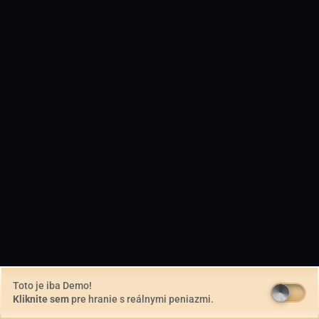
Toto je iba Demo!
Kliknite sem
pre hranie s reálnymi peniazmi.