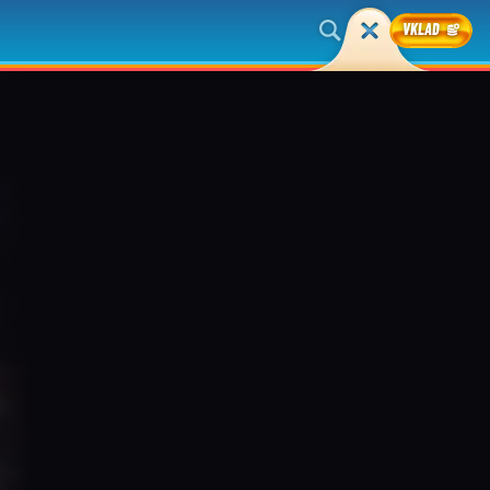
VKLAD