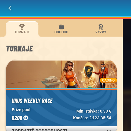
TURNAJE
OBCHOD
VÝZVY
TURNAJE
CASINO
URUS WEEKLY RACE
Prize pool
Min. stávka:
0,30 €
8200
Končí o:
2d 23:35:54