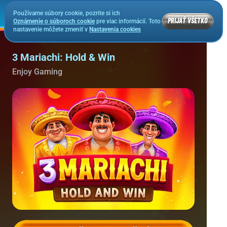
Používame súbory cookie, pozrite si ich
PRIJAŤ VŠETKO
Oznámenie o súboroch cookie
pre viac informácií. Toto
nastavenie môžete zmeniť v
Nastavenia cookies
3 Mariachi: Hold & Win
Enjoy Gaming