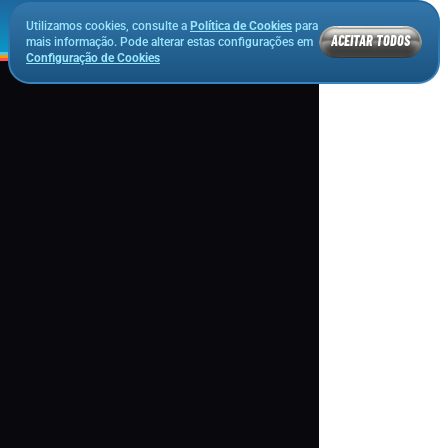
Utilizamos cookies, consulte a
Política de Cookies
para
ACEITAR TODOS
mais informação. Pode alterar estas configurações em
Configuração de Cookies