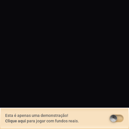
Esta é apenas uma demonstração!
Clique aqui
para jogar com fundos reais.