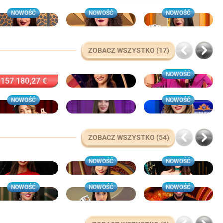
NOWOŚĆ
NOWOŚĆ
NOWOŚĆ
Türkçe VIP Blackjack 1
Türkçe Rulet
Türkçe VIP Blackjack 2
ZOBACZ WSZYSTKO (17)
NOWOŚĆ
157 180,27 €
gas Gobbler LIVE
Joker's Show
XBall
NOWOŚĆ
NOWOŚĆ
Roulette Rouge
Extra Crown Deluxe Live
Crash Live
ZOBACZ WSZYSTKO (54)
NOWOŚĆ
NOWOŚĆ
Speed Baccarat
Gravity Sic Bo
VIP NC Baccarat
NOWOŚĆ
NOWOŚĆ
NOWOŚĆ
Diamond Hall Baccarat 1
Emerald Hall Baccarat 1
Live Baccarat 1