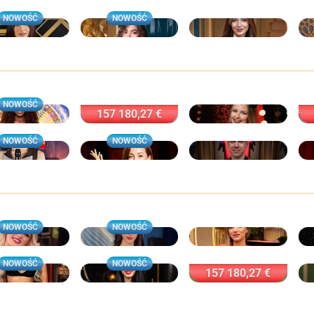
NOWOŚĆ
NOWOŚĆ
nish Roulette
Roleta Brasileira
Live Altin Roulette
NOWOŚĆ
157 180,27 €
avity Wheel
Candy Wheel
Cabaret Roulette
Ve
NOWOŚĆ
NOWOŚĆ
mite Roulette
Wonder Wheel
Top Card
NOWOŚĆ
NOWOŚĆ
Gold Saloon Baccarat
Sexy Hall Baccarat 1
Tao Yuan Baccarat 7
NOWOŚĆ
NOWOŚĆ
157 180,27 €
y Baccarat 01
Grand Bonus Baccarat
Football Thrill