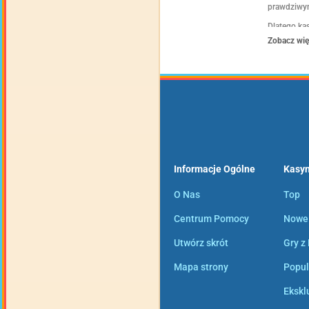
prawdziwym
Dlatego ka
się w zaci
Zobacz wię
wszystko p
Żadna gra 
możesz rów
Żaden syst
graczom gra
Wpadnij wi
Kasyno n
Informacje Ogólne
Kasy
W Vegasino 
tracisz, gd
O Nas
Top
Twoje sesj
ruchu. Może
Centrum Pomocy
Nowe
Nie ma pot
Utwórz skrót
Gry z
urządzenia
Możesz rzu
Mapa strony
Popul
Blackjac
Ekskl
Sekcja bla