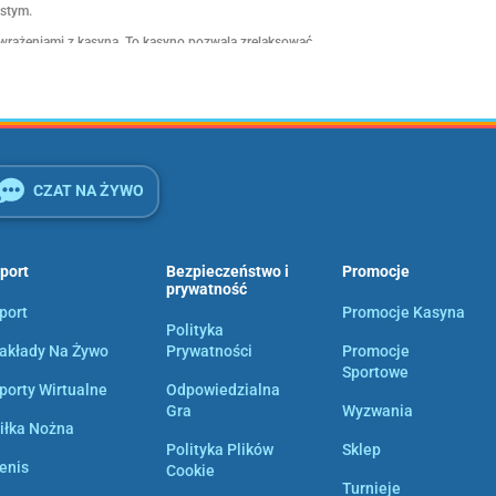
istym.
i wrażeniami z kasyna. To kasyno pozwala zrelaksować
ch żetonów i prawdziwych kart, a krupier serwuje
limat kasyna. Jeśli chcesz spróbować czegoś nowego,
ym Vegasino stworzyło program VIP, który pozwala
oma korzyściami.
CZAT NA ŻYWO
port
Bezpieczeństwo i
Promocje
bę gier, co kasyna stacjonarne. Wiesz więc, że nic nie
prywatność
port
Promocje Kasyna
ła wiele rozwiązań dla graczy, którzy są w ciągłym
Polityka
akłady Na Żywo
Prywatności
Promocje
Sportowe
 w podróży. Wystarczy odwiedzić stronę Vegasino z
porty Wirtualne
Odpowiedzialna
Gra
Wyzwania
wo poniżej:
iłka Nożna
Polityka Plików
Sklep
enis
Cookie
Turnieje
 graczy. Możesz więc cieszyć się klasycznym