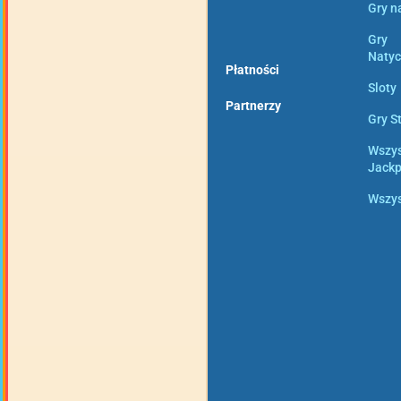
Gry n
blackjacki
Ruletka 
Gry
Naty
W Vegasino
Płatności
tytuły ruletk
Sloty
Kości na
Partnerzy
Gry S
Jeśli masz
potrzebujes
Wszys
Jackp
Bakarat 
Stół do Bac
Wszys
jak Footba
Poker na
Jeśli jeste
Poker Live”
Pokazy g
Kasyno na ż
obejmować 
Time i Fas
Bonusy w