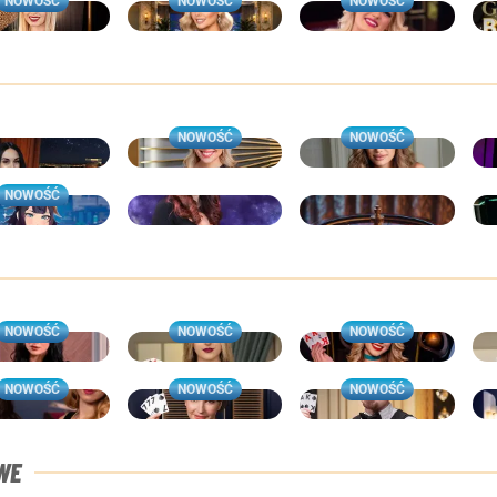
NOWOŚĆ
NOWOŚĆ
NOWOŚĆ
Gold Saloon Roulette
Gold Saloon ShowTime Roulette
Gold Saloon Baccarat
NOWOŚĆ
NOWOŚĆ
Vegas Roulette 500x
Gold Roulette
French Roulette
NOWOŚĆ
rt Roulette
Atom Roulette
500X Auto Roulette
Ru
NOWOŚĆ
NOWOŚĆ
NOWOŚĆ
e Blackjack 2
VIP Blackjack 1
Gravity Blackjack
NOWOŚĆ
NOWOŚĆ
NOWOŚĆ
kjack Prestige
Le Rouge Blackjack 1
Royal Blackjack 5
WE