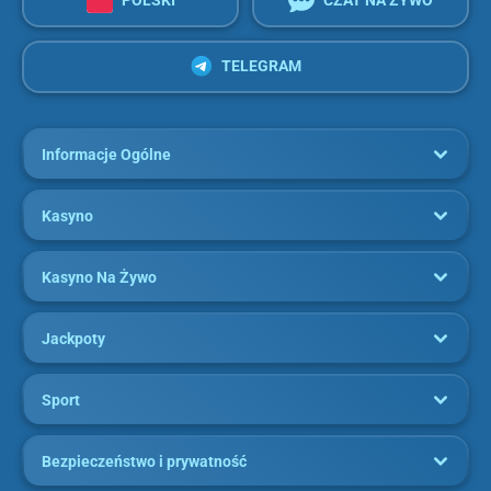
poczuć klasyczny klimat kasyna. Jeśli chcesz spróbować czegoś nowego,
możesz również rozważyć pokazy gier na żywo, które przygotowała ta
platforma.
TELEGRAM
Żaden system gier na żywo nie jest kompletny bez graczy o wysokich
stawkach. W związku z tym Vegasino stworzyło program VIP, który pozwala
graczom grającym za duże pieniądze grać z innymi takimi jak oni,
jednocześnie ciesząc się wieloma korzyściami.
Informacje Ogólne
Wpadnij więc do Vegasino, gdzie grając w kasynie na żywo poczujesz się jak
w Vegas.
Kasyno na żywo Vegasino ma wszystko
Kasyno
W Vegasino nie musisz martwić się o ograniczone opcje. To kasyno na żywo
oferuje podobną liczbę gier, co kasyna stacjonarne. Wiesz więc, że nic nie
Kasyno Na Żywo
tracisz, gdy zdecydujesz się odwiedzić Vegasino.
Twoje sesje gier na żywo nie są ograniczone do komputera w Vegasino.
Platforma ta przygotowała wiele rozwiązań dla graczy, którzy są w ciągłym
Jackpoty
ruchu. Możesz więc grać w ich wszystkie gry z katalogu na tablecie lub
smartfonie.
Nie ma potrzeby pobierania dodatkowego oprogramowania, aby cieszyć się
Sport
ulubionymi tytułami w podróży. Wystarczy odwiedzić stronę Vegasino z
urządzenia mobilnego i można rozpocząć zabawę z prawdziwymi grami
kasynowymi.
Bezpieczeństwo i prywatność
Możesz rzucić okiem na to, co ta platforma ma do zaoferowania w swojej