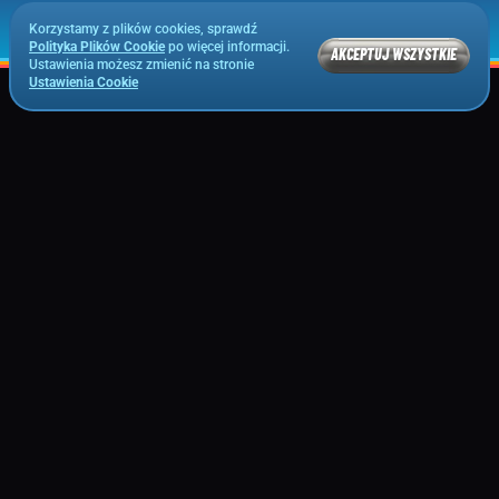
Korzystamy z plików cookies, sprawdź
Polityka Plików Cookie
po więcej informacji.
AKCEPTUJ WSZYSTKIE
Ustawienia możesz zmienić na stronie
Ustawienia Cookie