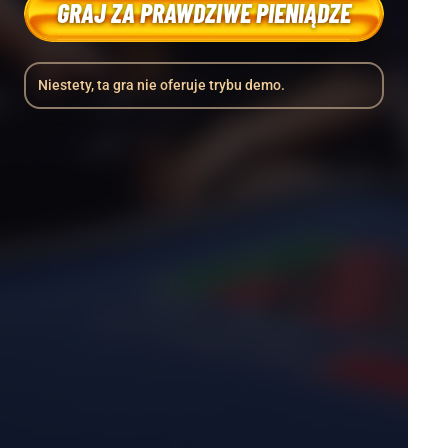
GRAJ ZA PRAWDZIWE PIENIĄDZE
Niestety, ta gra nie oferuje trybu demo.