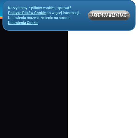
Korzystamy z plików cookies, sprawdź
Polityka Plików Cookie
po więcej informacji.
AKCEPTUJ WSZYSTKIE
Ustawienia możesz zmienić na stronie
Ustawienia Cookie