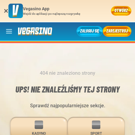
Vegasino App
OTWÓRZ
Wejdź do aplikacji po najlepszą rozgrywkę
ZALOGUJ SIĘ
ZAREJESTRUJ
404 nie znaleziono strony
UPS! NIE ZNALEŹLIŚMY TEJ STRONY
Sprawdź najpopularniejsze sekcje.
KASYNO
SPORT