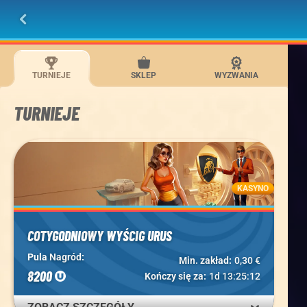
TURNIEJE
SKLEP
WYZWANIA
TURNIEJE
KASYNO
COTYGODNIOWY WYŚCIG URUS
Pula Nagród:
Min. zakład:
0,30 €
8200
Kończy się za:
1d 13:25:12