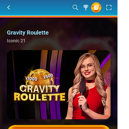
Gravity Roulette
Iconic 21