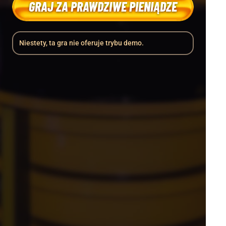
GRAJ ZA PRAWDZIWE PIENIĄDZE
Niestety, ta gra nie oferuje trybu demo.