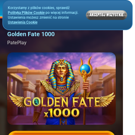
Korzystamy z plików cookies, sprawdź
Polityka Plików Cookie
po więcej informacji.
AKCEPTUJ WSZYSTKIE
Ustawienia możesz zmienić na stronie
Ustawienia Cookie
Golden Fate 1000
PatePlay