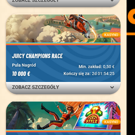
ZOBACZ SZCZEGÓŁY
KASYNO
JUICY CHAMPIONS RACE
Pula Nagród
Min. zakład:
0,50 €
10 000 €
Kończy się za:
2d 01:54:25
ZOBACZ SZCZEGÓŁY
KASYNO