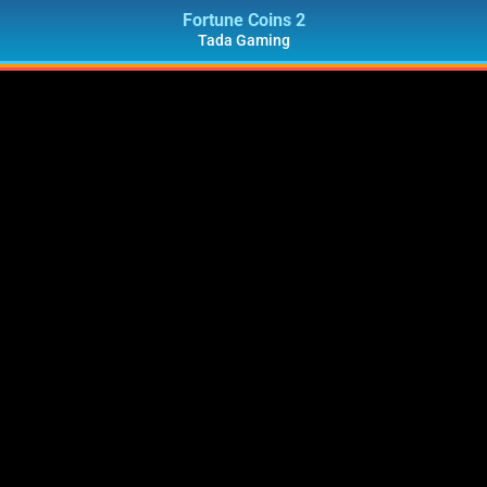
Fortune Coins 2
Tada Gaming