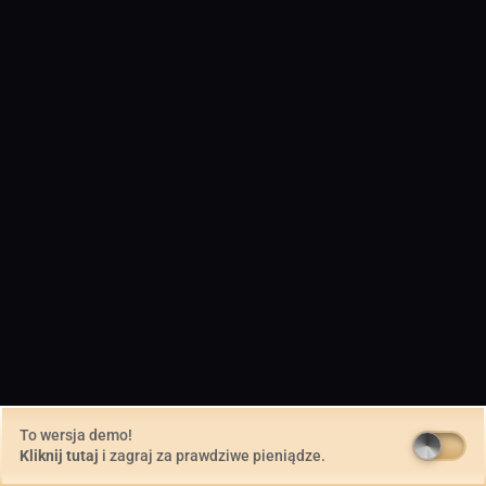
To wersja demo!
Kliknij tutaj
i zagraj za prawdziwe pieniądze.